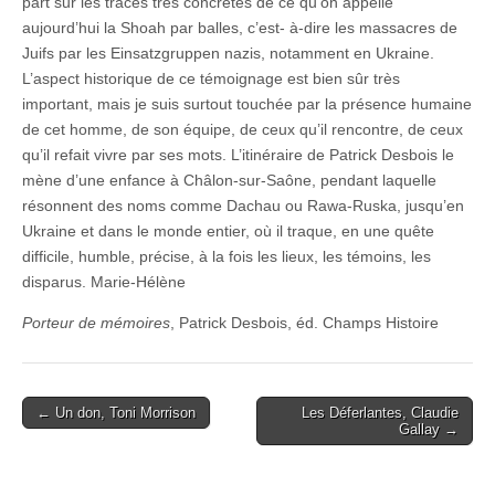
part sur les traces très concrètes de ce qu’on appelle
aujourd’hui la Shoah par balles, c’est- à-dire les massacres de
Juifs par les Einsatzgruppen nazis, notamment en Ukraine.
L’aspect historique de ce témoignage est bien sûr très
important, mais je suis surtout touchée par la présence humaine
de cet homme, de son équipe, de ceux qu’il rencontre, de ceux
qu’il refait vivre par ses mots. L’itinéraire de Patrick Desbois le
mène d’une enfance à Châlon-sur-Saône, pendant laquelle
résonnent des noms comme Dachau ou Rawa-Ruska, jusqu’en
Ukraine et dans le monde entier, où il traque, en une quête
difficile, humble, précise, à la fois les lieux, les témoins, les
disparus. Marie-Hélène
Porteur de mémoires
, Patrick Desbois, éd. Champs Histoire
Post
← Un don, Toni Morrison
Les Déferlantes, Claudie
Gallay →
navigation