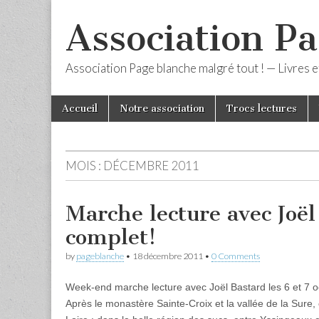
Association Pa
Association Page blanche malgré tout ! — Livres et
Skip
Main
Accueil
Notre association
Trocs lectures
to
menu
content
MOIS :
DÉCEMBRE 2011
Marche lecture avec Joël
complet!
by
pageblanche
•
18 décembre 2011
•
0 Comments
Week-end marche lecture avec Joël Bastard les 6 et 7 
Après le monastère Sainte-Croix et la vallée de la Sure, 