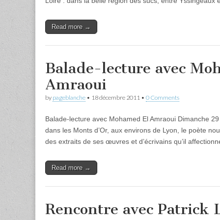
Loire : dans la belle région des sucs, entre Yssingeaux
Read more →
Balade-lecture avec Mo
Amraoui
by
pageblanche
•
18 décembre 2011
•
0 Comments
Balade-lecture avec Mohamed El Amraoui Dimanche 29 av
dans les Monts d’Or, aux environs de Lyon, le poète nous
des extraits de ses œuvres et d’écrivains qu’il affectio
Read more →
Rencontre avec Patrick 