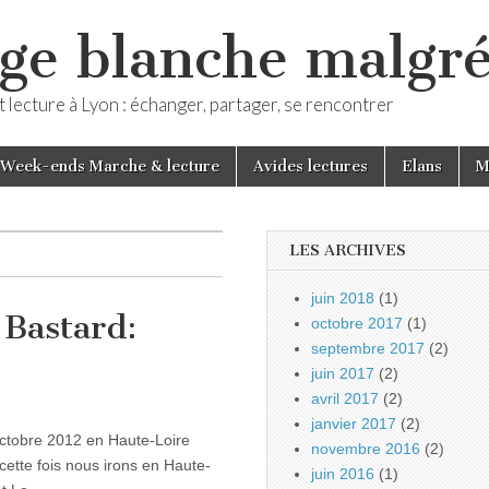
ge blanche malgré
 lecture à Lyon : échanger, partager, se rencontrer
Week-ends Marche & lecture
Avides lectures
Elans
M
LES ARCHIVES
juin 2018
(1)
 Bastard:
octobre 2017
(1)
septembre 2017
(2)
juin 2017
(2)
avril 2017
(2)
janvier 2017
(2)
octobre 2012 en Haute-Loire
novembre 2016
(2)
cette fois nous irons en Haute-
juin 2016
(1)