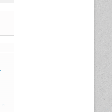
N
itres