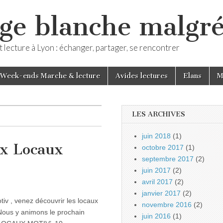
ge blanche malgré
 lecture à Lyon : échanger, partager, se rencontrer
Week-ends Marche & lecture
Avides lectures
Elans
M
LES ARCHIVES
juin 2018
(1)
ux Locaux
octobre 2017
(1)
septembre 2017
(2)
juin 2017
(2)
avril 2017
(2)
janvier 2017
(2)
iv , venez découvrir les locaux
novembre 2016
(2)
 Nous y animons le prochain
juin 2016
(1)