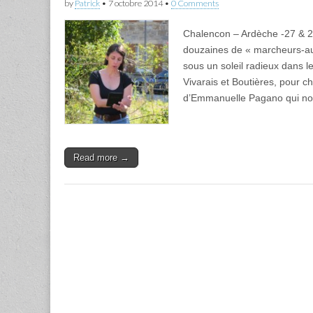
by
Patrick
•
7 octobre 2014
•
0 Comments
Chalencon – Ardèche -27 & 
douzaines de « marcheurs-au
sous un soleil radieux dans l
Vivarais et Boutières, pour 
d’Emmanuelle Pagano qui no
Read more →