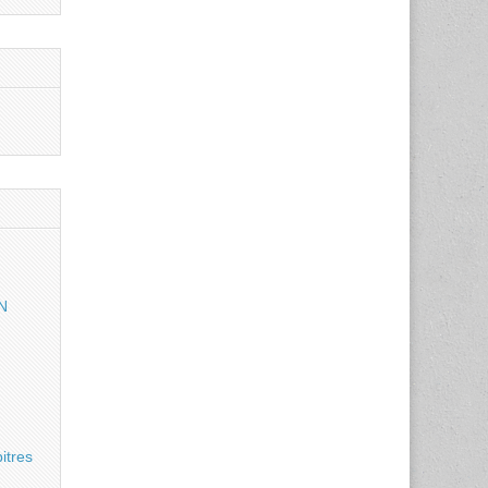
N
itres