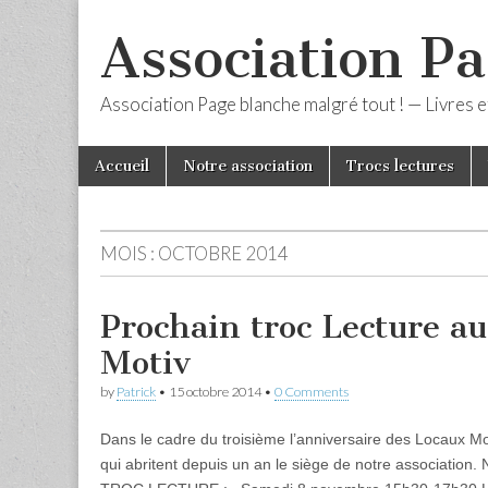
Association Pa
Association Page blanche malgré tout ! — Livres et
Skip
Main
Accueil
Notre association
Trocs lectures
to
menu
content
MOIS :
OCTOBRE 2014
Prochain troc Lecture a
Motiv
by
Patrick
•
15 octobre 2014
•
0 Comments
Dans le cadre du troisième l’anniversaire des Locaux Mot
qui abritent depuis un an le siège de notre association.