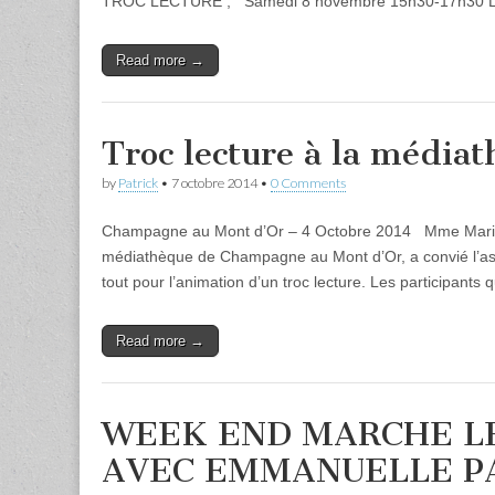
TROC LECTURE ; Samedi 8 novembre 15h30-17h30
Read more →
Troc lecture à la média
by
Patrick
•
7 octobre 2014
•
0 Comments
Champagne au Mont d’Or – 4 Octobre 2014 Mme Marie B
médiathèque de Champagne au Mont d’Or, a convié l’as
tout pour l’animation d’un troc lecture. Les participants 
Read more →
WEEK END MARCHE L
AVEC EMMANUELLE P