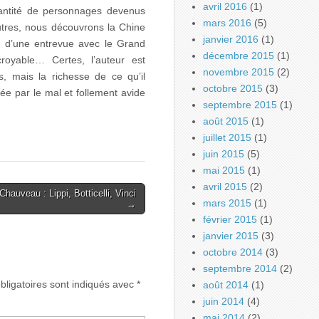
avril 2016
(1)
antité de personnages devenus
mars 2016
(5)
tres, nous découvrons la Chine
janvier 2016
(1)
s d’une entrevue avec le Grand
décembre 2015
(1)
royable… Certes, l’auteur est
novembre 2015
(2)
s, mais la richesse de ce qu’il
octobre 2015
(3)
uée par le mal et follement avide
septembre 2015
(1)
août 2015
(1)
juillet 2015
(1)
juin 2015
(5)
mai 2015
(1)
avril 2015
(2)
hauveau : Lippi, Botticelli, Vinci
mars 2015
(1)
→
février 2015
(1)
janvier 2015
(3)
octobre 2014
(3)
septembre 2014
(2)
ligatoires sont indiqués avec
*
août 2014
(1)
juin 2014
(4)
mai 2014
(2)