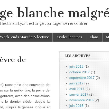
ge blanche malgré
 lecture à Lyon : échanger, partager, se rencontrer
Week-ends Marche & lecture
Avides lectures
Elans
M
LES ARCHIVES
̀vre de
juin 2018
(1)
octobre 2017
(1)
septembre 2017
(2)
juin 2017
(2)
rd) rassemble des souvenirs de
avril 2017
(2)
 sur la guillo- tine, la peine de
janvier 2017
(2)
rigoureux, avec des associations
novembre 2016
(2)
s le dernier siècle, depuis la
juin 2016
(1)
, jusqu’à la genèse longue et