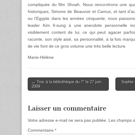
compliquée du film Shoah. Nous rencontrons une qu
historiques, Simone de Beauvoir et Camus, et tant d’au
ou l’Egypte dans les années cinquante, nous passon
leader Kim Il-sung à une anecdote personnelle inc
visiblement content de lui, ce qui peut agacer parfoi
raconte, son style aisé, sa personnalité, à la fois marq
de vie font de ce gros volume une très belle lecture.
Marie-Hélène
Post
← Troc à la bibliothèque du 7° le 27 juin
Sophie C
2009
navigation
Laisser un commentaire
Votre adresse e-mail ne sera pas publiée.
Les champs ob
Commentaire
*