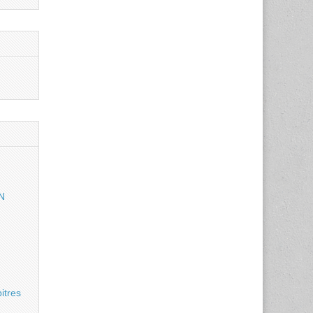
N
itres