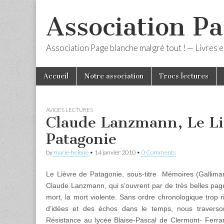
Association Pa
Association Page blanche malgré tout ! — Livres et
Skip
Main
Accueil
Notre association
Trocs lectures
to
menu
content
AVIDES LECTURES
Claude Lanzmann, Le Lie
Patagonie
by
marie-helene
•
14 janvier 2010
•
0 Comments
Le Lièvre de Patagonie, sous-titre Mémoires (Gallima
Claude Lanzmann, qui s’ouvrent par de très belles pages
mort, la mort violente. Sans ordre chronologique trop 
d’idées et des échos dans le temps, nous traverson
Résistance au lycée Blaise-Pascal de Clermont- Ferrand