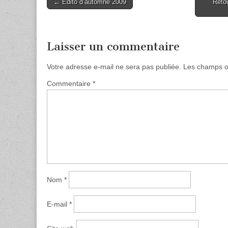
Post
← Edito d’automne 2009
Retou
navigation
Laisser un commentaire
Votre adresse e-mail ne sera pas publiée.
Les champs ob
Commentaire
*
Nom
*
E-mail
*