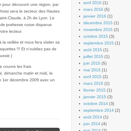
avril 2016
(1)
 pour découvrir une région, par
mars 2016
(5)
choisi sera le secteur des Hautes
janvier 2016
(1)
int-Claude, à 2h de Lyon. Le
décembre 2015
(1)
de poétesse russe disparue
novembre 2015
(2)
otre lecteur.
octobre 2015
(3)
a veillée et nous fera visiter sa
septembre 2015
(1)
raquettes !!! Et n’oubliez pas de
août 2015
(1)
ussie.)
juillet 2015
(1)
juin 2015
(5)
e couvre les frais
mai 2015
(1)
r, dimanche matin et midi, le
avril 2015
(2)
 le 1er décembre 2009 avec un
mars 2015
(1)
février 2015
(1)
janvier 2015
(3)
octobre 2014
(3)
septembre 2014
(2)
août 2014
(1)
juin 2014
(4)
mai 2014
(2)