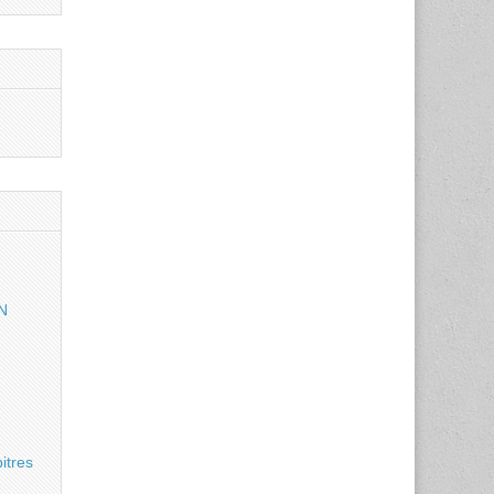
N
itres