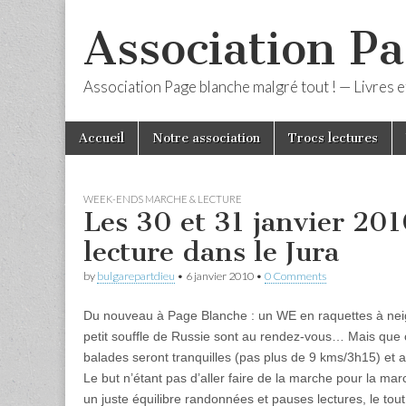
Association Pa
Association Page blanche malgré tout ! — Livres et
Skip
Main
Accueil
Notre association
Trocs lectures
to
menu
content
WEEK-ENDS MARCHE & LECTURE
Les 30 et 31 janvier 20
lecture dans le Jura
by
bulgarepartdieu
•
6 janvier 2010
•
0 Comments
Du nouveau à Page Blanche : un WE en raquettes à neige
petit souffle de Russie sont au rendez-vous… Mais que c
balades seront tranquilles (pas plus de 9 kms/3h15) et a
Le but n’étant pas d’aller faire de la marche pour la mar
un juste équilibre randonnées et pauses lectures, le tout