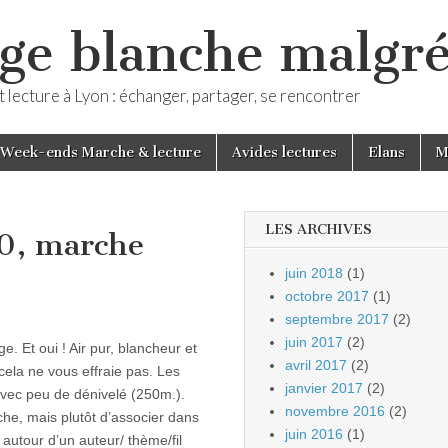
ge blanche malgré
 lecture à Lyon : échanger, partager, se rencontrer
Week-ends Marche & lecture
Avides lectures
Elans
M
LES ARCHIVES
10, marche
juin 2018
(1)
octobre 2017
(1)
septembre 2017
(2)
juin 2017
(2)
. Et oui ! Air pur, blancheur et
avril 2017
(2)
ela ne vous effraie pas. Les
janvier 2017
(2)
vec peu de dénivelé (250m.).
novembre 2016
(2)
che, mais plutôt d’associer dans
juin 2016
(1)
 autour d’un auteur/ thème/fil