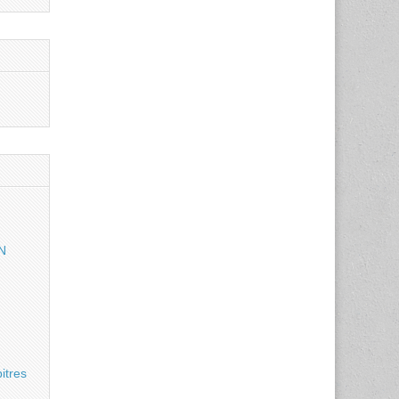
N
itres