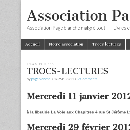
Association Pa
Association Page blanche malgré tout ! — Livres et
Skip
Main
Accueil
Notre association
Trocs lectures
to
menu
content
TROCS LECTURES
TROCS-LECTURES
by
pageblanche
•
16 avril 2011
•
2 Comments
Mercredi 11 janvier 201
à la librairie La Voie aux Chapitres 4 rue St Jérôme
Mercredi 29 février 201