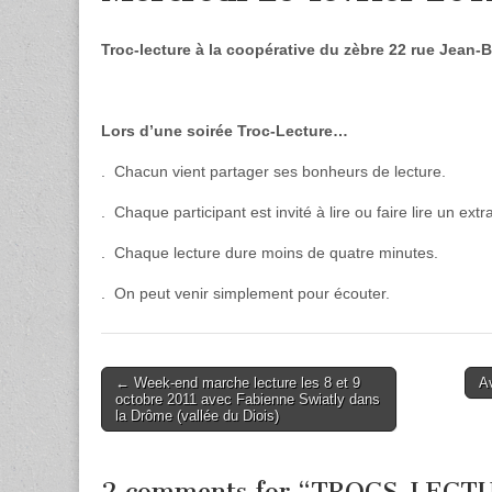
Troc-lecture à la coopérative du zèbre 22 rue Jean-
Lors d’une soirée Troc-Lecture…
. Chacun vient partager ses bonheurs de lecture.
. Chaque participant est invité à lire ou faire lire un extra
. Chaque lecture dure moins de quatre minutes.
. On peut venir simplement pour écouter.
Post
← Week-end marche lecture les 8 et 9
A
octobre 2011 avec Fabienne Swiatly dans
navigation
la Drôme (vallée du Diois)
2 comments for “
TROCS-LECT