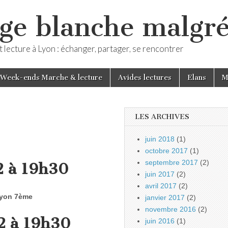
ge blanche malgré
 lecture à Lyon : échanger, partager, se rencontrer
Week-ends Marche & lecture
Avides lectures
Elans
M
LES ARCHIVES
juin 2018
(1)
octobre 2017
(1)
septembre 2017
(2)
2 à 19h30
juin 2017
(2)
avril 2017
(2)
 Lyon 7ème
janvier 2017
(2)
novembre 2016
(2)
2 à 19h30
juin 2016
(1)